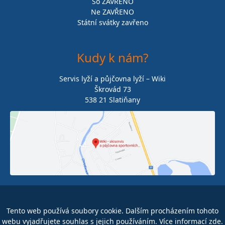
So ZAVŘENO
Ne ZAVŘENO
Státní svátky zavřeno
Kudy k nám?
Servis lyží a půjčovna lyží – Wiki
Škrovád 73
538 21 Slatiňany
602 175 100
info@wiki.cz
Tento web používá soubory cookie. Dalším procházením tohoto
webu vyjadřujete souhlas s jejich používáním. Více informací
zde
.
www.wiki.cz
Facebook