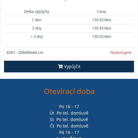
Délka výpůjčky
Cena
1 den
130 Kč/den
2 dny
130 Kč/den
> 3 dny
130 Kč/den
630 l - 209x90x44 cm
Nedostupné
Vypůjčit
Otevírací doba
Po 16 - 17
Út Po tel. domluvě
St Po tel. domluvě
Čt Po tel. domluvě
Pá 16 - 17