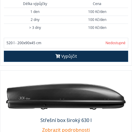
Délka výpůjčky
Cena
1 den
100 Kč/den
2 dny
100 Kč/den
> 3 dny
100 Kč/den
520 l - 200x90x45 cm
Nedostupné
Vypůjčit
Střešní box široký 630 l
Zobrazit podrobnosti