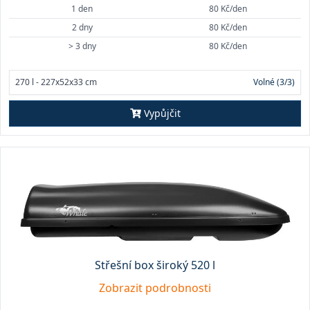
1 den
80 Kč/den
2 dny
80 Kč/den
> 3 dny
80 Kč/den
270 l - 227x52x33 cm
Volné (3/3)
Vypůjčit
Střešní box široký 520 l
Zobrazit podrobnosti