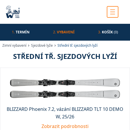
1.
TERMÍN
2.
VYBAVENÍ
3.
KOŠÍK
(0)
Zimní vybavení
Sjezdové lyže
Střední tř. sjezdových lyží
STŘEDNÍ TŘ. SJEZDOVÝCH LYŽÍ
BLIZZARD Phoenix 7.2, vázání BLIZZARD TLT 10 DEMO
W, 25/26
Zobrazit podrobnosti