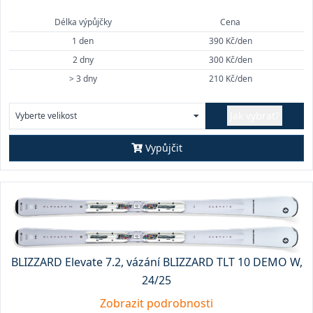
Délka výpůjčky
Cena
1 den
390 Kč/den
2 dny
300 Kč/den
> 3 dny
210 Kč/den
Jak vybrat?
Vyberte velikost
Vypůjčit
BLIZZARD Elevate 7.2, vázání BLIZZARD TLT 10 DEMO W,
24/25
Zobrazit podrobnosti