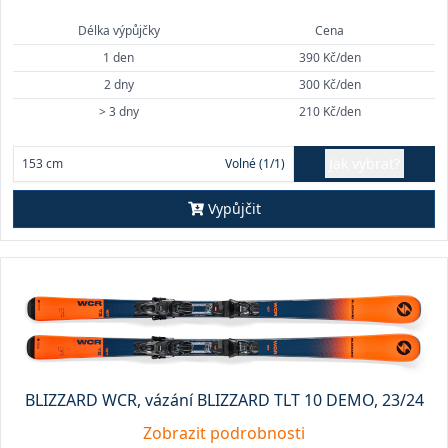
Délka výpůjčky
Cena
1 den
390 Kč/den
2 dny
300 Kč/den
> 3 dny
210 Kč/den
Jak vybrat?
153 cm
Volné (1/1)
Vypůjčit
BLIZZARD WCR, vázání BLIZZARD TLT 10 DEMO, 23/24
Zobrazit podrobnosti