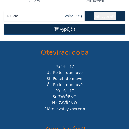
> 3 dny
210 Kč/den
Jak vybrat?
160 cm
Volné (1/1)
Vypůjčit
Otevírací doba
Po 16 - 17
Út Po tel. domluvě
St Po tel. domluvě
Čt Po tel. domluvě
Pá 16 - 17
So ZAVŘENO
Ne ZAVŘENO
Státní svátky zavřeno
Kudy k nám?