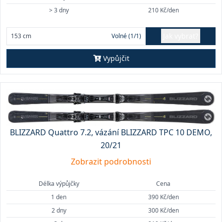
> 3 dny
210 Kč/den
Jak vybrat?
153 cm
Volné (1/1)
Vypůjčit
BLIZZARD Quattro 7.2, vázání BLIZZARD TPC 10 DEMO,
20/21
Zobrazit podrobnosti
Délka výpůjčky
Cena
1 den
390 Kč/den
2 dny
300 Kč/den