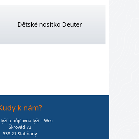
Dětské nosítko Deuter
Kudy k nám?
 lyží a půjčovna lyží – Wiki
Škrovád 73
538 21 Slatiňany