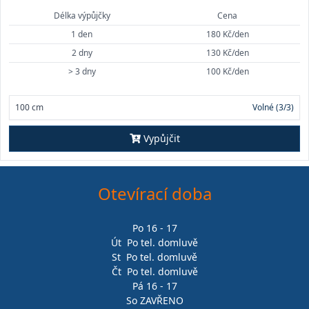
Délka výpůjčky
Cena
1 den
180 Kč/den
2 dny
130 Kč/den
> 3 dny
100 Kč/den
100 cm
Volné (3/3)
Vypůjčit
Otevírací doba
Po 16 - 17
Út Po tel. domluvě
St Po tel. domluvě
Čt Po tel. domluvě
Pá 16 - 17
So ZAVŘENO