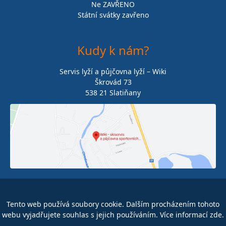
Ne ZAVŘENO
Státní svátky zavřeno
Kudy k nám?
Servis lyží a půjčovna lyží – Wiki
Škrovád 73
538 21 Slatiňany
602 175 100
info@wiki.cz
Tento web používá soubory cookie. Dalším procházením tohoto
webu vyjadřujete souhlas s jejich používáním. Více informací
zde
.
www.wiki.cz
Facebook