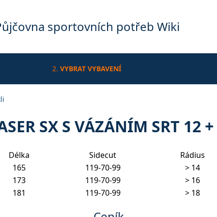
Půjčovna sportovních potřeb Wiki
2.
VYBRAT VYBAVENÍ
li
ASER SX S VÁZÁNÍM SRT 12 +
Délka
Sidecut
Rádius
165
119-70-99
> 14
173
119-70-99
> 16
181
119-70-99
> 18
Ceník