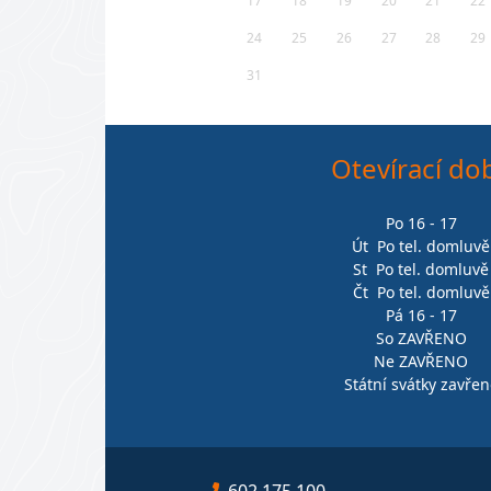
17
18
19
20
21
22
24
25
26
27
28
29
31
Otevírací do
Po 16 - 17
Út Po tel. domluvě
St Po tel. domluvě
Čt Po tel. domluvě
Pá 16 - 17
So ZAVŘENO
Ne ZAVŘENO
Státní svátky zavřen
602 175 100