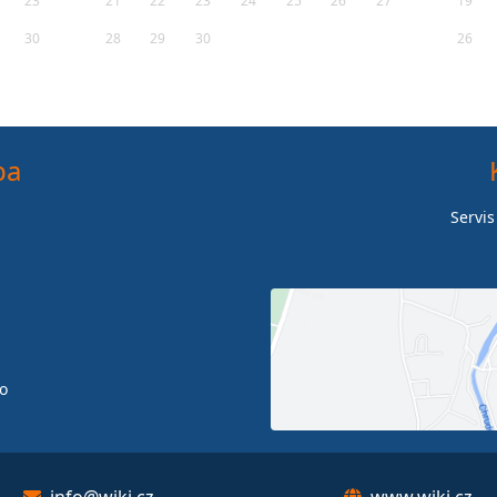
23
21
22
23
24
25
26
27
19
30
28
29
30
26
ba
Servis
o
info@wiki.cz
www.wiki.cz