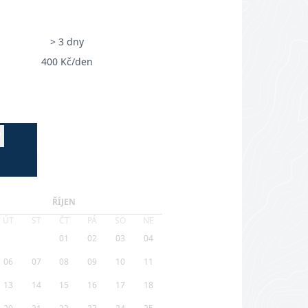
> 3 dny
400 Kč/den
?
ŘÍJEN
ÚT
ST
ČT
PÁ
SO
NE
01
02
03
04
06
07
08
09
10
11
13
14
15
16
17
18