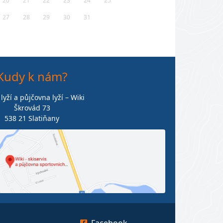
20
21
22
23
24
25
27
28
29
30
31
Kudy k nám?
 lyží a půjčovna lyží – Wiki
Škrovád 73
538 21 Slatiňany
Facebook